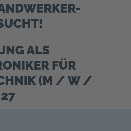
HANDWERKER-
SUCHT!
UNG ALS
ONIKER FÜR
CHNIK (M / W /
027