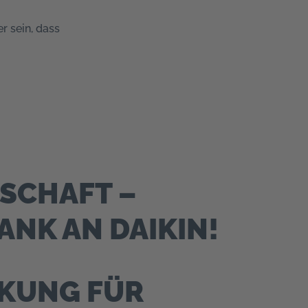
r sein, dass
E
SCHAFT –
ANK AN DAIKIN!
KUNG FÜR