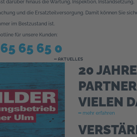
st darüber hinaus die Wartung, Inspektion, Instandsetzung,
hung und die Ersatzteilversorgung. Damit können Sie siche
mmer im Bestzustand ist.
otline für unsere Kunden:
65 65 65 0
━ AKTUELLES
20 JAHR
PARTNER
VIELEN D
━ mehr erfahren
VERSTÄR