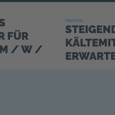
S
Nächstes
STEIGEND
R FÜR
KÄLTEMI
M / W /
ERWART