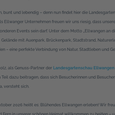
ün, bunt und lebendig – denn nun findet hier die Landesgart
ls Ellwanger Unternehmen freuen wir uns riesig, dass unser
nderen Events sein darf. Unter dem Motto „Ellwangen an die
Gelände mit Auenpark, Brückenpark, Stadtstrand, Naturerle
en – eine perfekte Verbindung von Natur, Stadtleben und G
olz, als Genuss-Partner der
Landesgartenschau Ellwangen
n Teil dazu beitragen, dass sich Besucherinnen und Besuch
, versteht sich.
Oktober 2026 heißt es: Blühendes Ellwangen erleben! Wir freu
Fern in unserer schönen Heimat willkommen zu heißen – und 