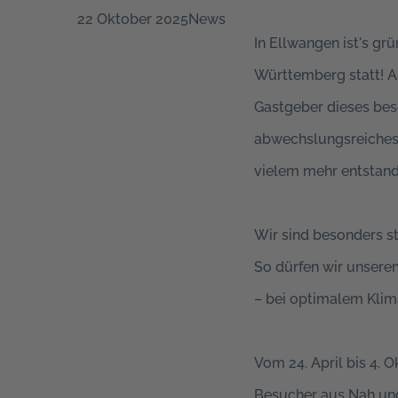
22 Oktober 2025
News
In Ellwangen ist's gr
Württemberg statt! A
Gastgeber dieses beso
abwechslungsreiches 
vielem mehr entstand
Wir sind besonders st
So dürfen wir unsere
– bei optimalem Klima
Vom 24. April bis 4. 
Besucher aus Nah und 